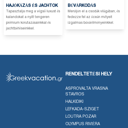
HAJÓKÁZÁS ÉS JACHTOK
BÚVÁRKODÁS
Tapasztalja meg a végső luxust és
Merüljön el a csodák világában, és
kalandokat a nyílt tengeren
fedezze fel az óceán mélyeit
prémium körutazásainkkal és
izgalmas búvárélményeinkkel.
jachtbérléseinkkel.
RENDELTETÉSI HELY
ASPROVALTA VRASNA
STAVROS
HALKIDIKI
LEFKADA-SZIGET
LOUTRA POZAR
OLYMPUS RIVIÉRA