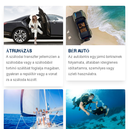
vissza kell igazolni.
A takarításért vagy a károkozásért felár fizetendő.
•
Kártérítési kaució:
Bejelentkezéskor nem kell kauciót fizetni.
Háziállatok után vagy különleges feltételek esetén
felár fizetendő.
ÁTRUHÁZÁS
BÉR AUTÓ
A szállodai transzfer jellemzően a
Az autóbérlés egy jármű bérlésének
szállodába vagy a szállodából
folyamata, általában ideiglenes
történő szállítást foglalja magában,
időtartamra, személyes vagy
gyakran a repülőtér vagy a vonat
üzleti használatra.
és a szálloda között.