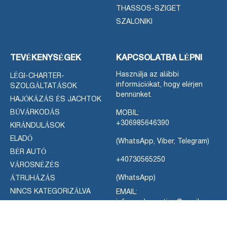
THASSOS-SZIGET
SZALONIKI
TEVÉKENYSÉGEK
KAPCSOLATBA LÉPNI
Használja az alábbi
LÉGI-CHARTER-
információkat, hogy elérjen
SZOLGÁLTATÁSOK
bennünket.
HAJÓKÁZÁS ÉS JACHTOK
BÚVÁRKODÁS
MOBIL:
+306985646390
KIRÁNDULÁSOK
ELADÓ
(WhatsApp, Viber, Telegram)
BÉR AUTÓ
+40730565250
VÁROSNÉZÉS
(WhatsApp)
ÁTRUHÁZÁS
NINCS KATEGORIZÁLVA
EMAIL:
infogreekvacation@gmail.com