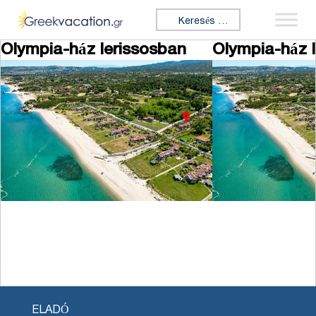
Ugrás a tartalomhoz
Keresés:
Olympia-ház Ierissosban
Olympia-ház 
ELADÓ