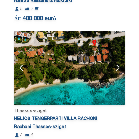
Hanioti Kassandra Halkidiki
6
2
Ár:
400 000 euró
Thassos-sziget
HELIOS TENGERPARTI VILLA RACHONI
Rachoni Thassos-sziget
7
3