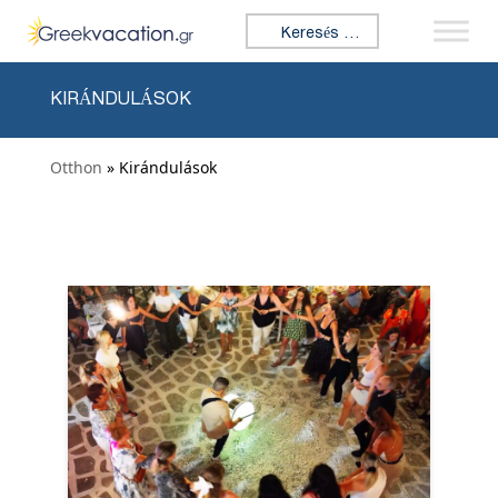
Ugrás a tartalomhoz
Keresés:
KIRÁNDULÁSOK
Otthon
» Kirándulások