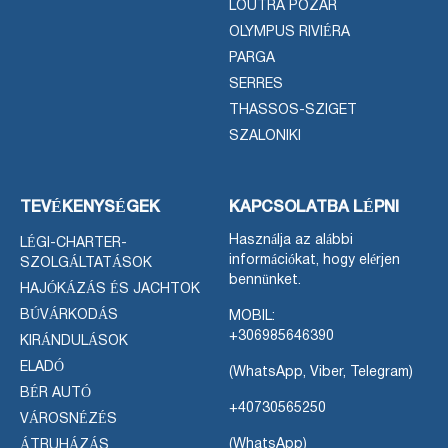
LOUTRA POZAR
OLYMPUS RIVIÉRA
PARGA
SERRES
THASSOS-SZIGET
SZALONIKI
TEVÉKENYSÉGEK
KAPCSOLATBA LÉPNI
Használja az alábbi
LÉGI-CHARTER-
információkat, hogy elérjen
SZOLGÁLTATÁSOK
bennünket.
HAJÓKÁZÁS ÉS JACHTOK
BÚVÁRKODÁS
MOBIL:
+306985646390
KIRÁNDULÁSOK
ELADÓ
(WhatsApp, Viber, Telegram)
BÉR AUTÓ
+40730565250
VÁROSNÉZÉS
(WhatsApp)
ÁTRUHÁZÁS