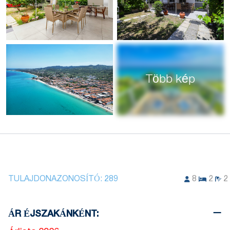
Több kép
TULAJDONAZONOSÍTÓ:
289
8
2
2
ÁR ÉJSZAKÁNKÉNT: