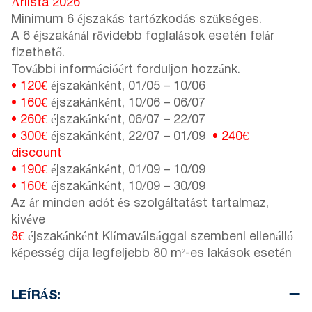
Árlista 2026
Minimum 6 éjszakás tartózkodás szükséges.
A 6 éjszakánál rövidebb foglalások esetén felár
fizethető.
További információért forduljon hozzánk.
• 120€
éjszakánként,
01/05
–
10/06
• 160€
éjszakánként,
10/06
–
06/07
• 260€
éjszakánként,
06/07
–
22/07
• 300€
éjszakánként,
22/07
–
01/09
•
240€
discount
• 190€
éjszakánként,
01/09
–
10/09
• 160€
éjszakánként,
10/09
–
30/09
Az ár minden adót és szolgáltatást tartalmaz,
kivéve
8€
éjszakánként Klímaválsággal szembeni ellenálló
képesség díja legfeljebb 80 m²-es lakások esetén
LEÍRÁS: