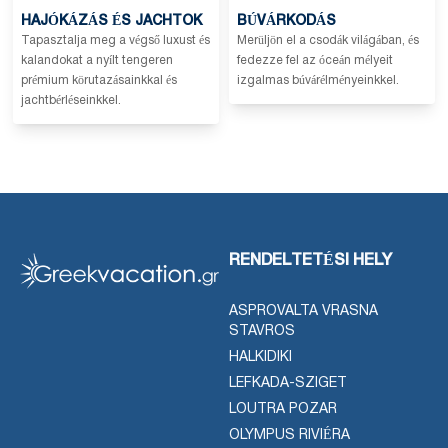
HAJÓKÁZÁS ÉS JACHTOK
BÚVÁRKODÁS
Tapasztalja meg a végső luxust és
Merüljön el a csodák világában, és
kalandokat a nyílt tengeren
fedezze fel az óceán mélyeit
prémium körutazásainkkal és
izgalmas búvárélményeinkkel.
jachtbérléseinkkel.
RENDELTETÉSI HELY
ASPROVALTA VRASNA
STAVROS
HALKIDIKI
LEFKADA-SZIGET
LOUTRA POZAR
OLYMPUS RIVIÉRA