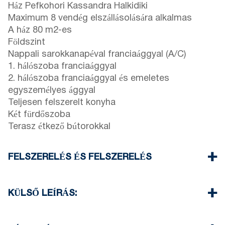
Ház Pefkohori Kassandra Halkidiki
Maximum 8 vendég elszállásolására alkalmas
A ház 80 m2-es
Földszint
Nappali sarokkanapéval franciaággyal (A/C)
1. hálószoba franciaággyal
2. hálószoba franciaággyal és emeletes
egyszemélyes ággyal
Teljesen felszerelt konyha
Két fürdőszoba
Terasz étkező bútorokkal
FELSZERELÉS ÉS FELSZERELÉS
Ágynemű és törölköző
Egy klímaberendezés
KÜLSŐ LEÍRÁS:
Lapos kijelzőjű TV
Wi-Fi vezeték nélküli
Saját kert grillezővel (kérésre)
Mosógép
A ház vendégei számára két parkolóhely áll