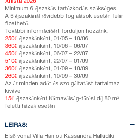
Árlista 2026
Minimum 6 éjszakás tartózkodás szükséges.
A 6 éjszakánál rövidebb foglalások esetén felár
fizethető.
További információért forduljon hozzánk.
250€
éjszakánként,
01/05
–
10/06
360€
éjszakánként,
10/06
–
06/07
450€
éjszakánként,
06/07
–
22/07
510€
éjszakánként,
22/07
–
01/09
360€
éjszakánként,
01/09
–
10/09
260€
éjszakánként,
10/09
–
30/09
Az ár minden adót és szolgáltatást tartalmaz,
kivéve
15€
éjszakánként Klímaválság-tűrési díj 80 m²
feletti házak esetén
LEÍRÁS:
Első vonal Villa Hanioti Kassandra Halkidiki