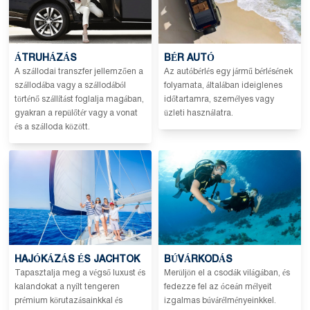
ÁTRUHÁZÁS
BÉR AUTÓ
A szállodai transzfer jellemzően a
Az autóbérlés egy jármű bérlésének
szállodába vagy a szállodából
folyamata, általában ideiglenes
történő szállítást foglalja magában,
időtartamra, személyes vagy
gyakran a repülőtér vagy a vonat
üzleti használatra.
és a szálloda között.
HAJÓKÁZÁS ÉS JACHTOK
BÚVÁRKODÁS
Tapasztalja meg a végső luxust és
Merüljön el a csodák világában, és
kalandokat a nyílt tengeren
fedezze fel az óceán mélyeit
prémium körutazásainkkal és
izgalmas búvárélményeinkkel.