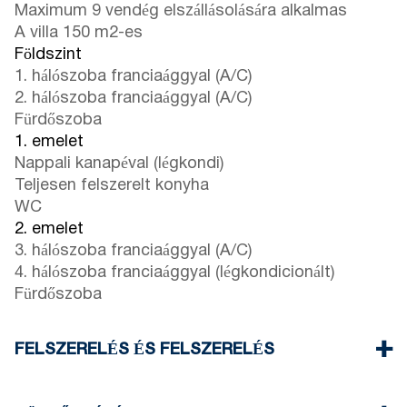
Maximum 9 vendég elszállásolására alkalmas
A villa 150 m2-es
Földszint
1. hálószoba franciaággyal (A/C)
2. hálószoba franciaággyal (A/C)
Fürdőszoba
1. emelet
Nappali kanapéval (légkondi)
Teljesen felszerelt konyha
WC
2. emelet
3. hálószoba franciaággyal (A/C)
4. hálószoba franciaággyal (légkondicionált)
Fürdőszoba
FELSZERELÉS ÉS FELSZERELÉS
Ágynemű és törölköző
Öt klímaberendezés