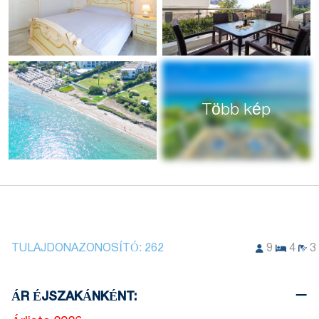
Több kép
TULAJDONAZONOSÍTÓ:
262
9
4
3
ÁR ÉJSZAKÁNKÉNT: