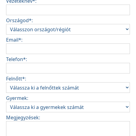
Vezetéknév*:
Országod*:
Email*:
Telefon*:
Felnőtt*:
Gyermek:
Megjegyzések: