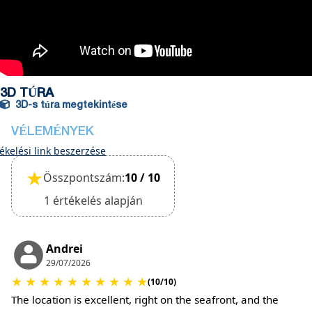
A kijelentkezés azonban csak a ház általános
állapotának ellenőrzése után fejezhető be
Háziállat nem megengedett
3D TÚRA
3D-s túra megtekintése
VÉLEMÉNYEK
ékelési link beszerzése
★
Összpontszám:
10 / 10
1 értékelés alapján
Andrei
29/07/2026
★
★
★
★
★
★
★
★
★
★
(10/10)
The location is excellent, right on the seafront, and the