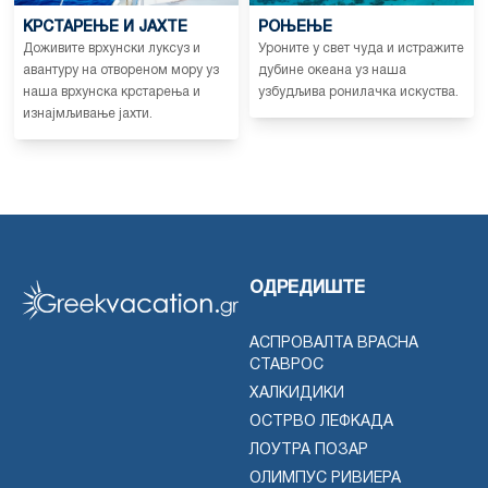
КРСТАРЕЊЕ И ЈАХТЕ
РОЊЕЊЕ
Доживите врхунски луксуз и
Уроните у свет чуда и истражите
авантуру на отвореном мору уз
дубине океана уз наша
наша врхунска крстарења и
узбудљива ронилачка искуства.
изнајмљивање јахти.
ОДРЕДИШТЕ
АСПРОВАЛТА ВРАСНА
СТАВРОС
ХАЛКИДИКИ
ОСТРВО ЛЕФКАДА
ЛОУТРА ПОЗАР
ОЛИМПУС РИВИЕРА