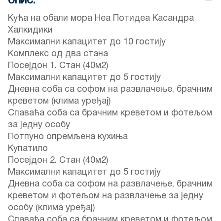
ОПИС:
Кућа на обали мора Неа Потидеа Касандра
Халкидики
Максимални капацитет до 10 гостију
Комплекс од два стана
Посејдон 1. Стан (40м2)
Максимални капацитет до 5 гостију
Дневна соба са софом на развлачење, брачним
креветом (клима уређај)
Спаваћа соба са брачним креветом и фотељом
за једну особу
Потпуно опремљена кухиња
Купатило
Посејдон 2. Стан (40м2)
Максимални капацитет до 5 гостију
Дневна соба са софом на развлачење, брачним
креветом и фотељом на развлачење за једну
особу (клима уређај)
Спаваћа соба са брачним креветом и фотељом