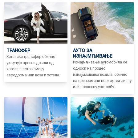
ТРАНСФЕР
АУТО ЗА
ИЗНАЈМЉИВАЊЕ
Хотелски трансфер обично
Изнајмљивање аутомобила се
укључује превоз до или од
односи на процес
хотела, често између
изнајмљивања возила, обично
аеродрома или воза и хотела.
на привремени период, за личну
или пословну употребу.