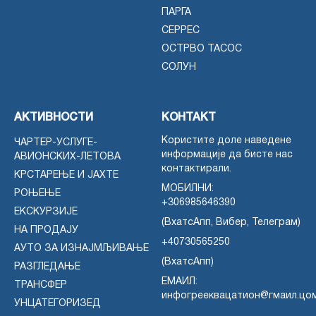
ПАРГА
СЕРРЕС
ОСТРВО ТАСОС
СОЛУН
АКТИВНОСТИ
КОНТАКТ
Користите доле наведене
ЧАРТЕР-УСЛУГЕ-
информације да бисте нас
АВИОНСКИХ-ЛЕТОВА
контактирали.
КРСТАРЕЊЕ И ЈАХТЕ
МОБИЛНИ:
РОЊЕЊЕ
+306985646390
ЕКСКУРЗИЈЕ
(ВхатсАпп, Вибер, Телеграм)
НА ПРОДАЈУ
+40730565250
АУТО ЗА ИЗНАЈМЉИВАЊЕ
(ВхатсАпп)
РАЗГЛЕДАЊЕ
ЕМАИЛ:
ТРАНСФЕР
инфогрееквацатион@гмаил.цо
УНЦАТЕГОРИЗЕД