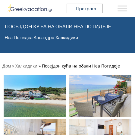
Претражи:
ПОСЕЈДОН КУЋА НА ОБАЛИ НЕА ПОТИДЕЈЕ
Неа Потидеа Касандра Халкидики
Дом
»
Халкидики
»
Посејдон кућа на обали Неа Потидеје