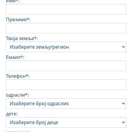
Име*:
Презиме*:
Твоја земља*:
Емаил*:
Телефон*:
одрасли*:
дете: