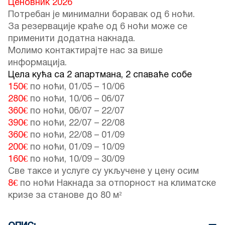
Ценовник 2026
Потребан је минимални боравак од 6 ноћи.
За резервације краће од 6 ноћи може се
применити додатна накнада.
Молимо контактирајте нас за више
информација.
Цела кућа са 2 апартмана, 2 спаваће собе
150€
по ноћи,
01/05
–
10/06
280€
по ноћи,
10/06
–
06/07
360€
по ноћи,
06/07
–
22/07
390€
по ноћи,
22/07
–
22/08
360€
по ноћи,
22/08
–
01/09
200€
по ноћи,
01/09
–
10/09
160€
по ноћи,
10/09
–
30/09
Све таксе и услуге су укључене у цену осим
8€
по ноћи Накнада за отпорност на климатске
кризе за станове до 80 м²