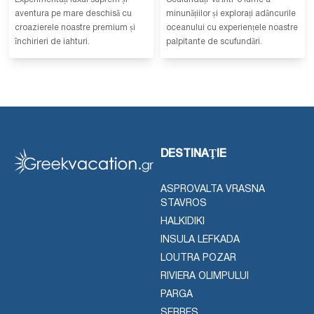
aventura pe mare deschisă cu
minunățiilor și explorați adâncurile
croazierele noastre premium și
oceanului cu experiențele noastre
închirieri de iahturi.
palpitante de scufundări.
DESTINAŢIE
ASPROVALTA VRASNA
STAVROS
HALKIDIKI
INSULA LEFKADA
LOUTRA POZAR
RIVIERA OLIMPULUI
PARGA
SERRES