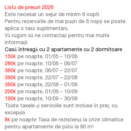
Listă de prețuri 2026
Este necesar un sejur de minim 6 nopti.
Pentru rezervările de mai puțin de 6 nopți se poate
aplica o taxă suplimentară.
Vă rugăm să ne contactați pentru mai multe
informații.
Casă întreagă cu 2 apartamente cu 2 dormitoare
150€
pe noapte,
01/05
–
10/06
280€
pe noapte,
10/06
–
06/07
360€
pe noapte,
06/07
–
22/07
390€
pe noapte,
22/07
–
22/08
360€
pe noapte,
22/08
–
01/09
200€
pe noapte,
01/09
–
10/09
160€
pe noapte,
10/09
–
30/09
Toate taxele și serviciile sunt incluse în preț, cu
excepția
8€
pe noapte Taxa de rezistență la crize climatice
pentru apartamente de până la 80 m²