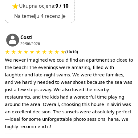
★
Ukupna ocjena:
9 / 10
Mogu se primijeniti dodatni troškovi za čišćenje ili
naknadu štete.
Na temelju 4 recenzije
•
Polog za štetu:
Nije potreban depozit prilikom prijave.
Za kućne ljubimce ili posebne uvjete mogu se
Costi
primjenjivati dodatne naknade.
29/06/2026
★
★
★
★
★
★
★
★
★
★
(10/10)
We never imagined we could find an apartment so close to
the beach! The evenings were amazing, filled with
laughter and late-night swims. We were three families,
and we hardly needed to wear shoes because the sea was
just a few steps away. We also loved the nearby
restaurants, and the kids had a wonderful time playing
around the area. Overall, choosing this house in Siviri was
an excellent decision. The sunsets were absolutely perfect
—ideal for some unforgettable photo sessions, haha. We
highly recommend it!