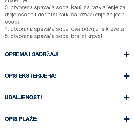
Prizemlje
3. otvorena spavaća soba: kauč na razvlačenje za
dvije osobe i dodatni kauč na razvlačenje za jednu
osobu
4. otvorena spavaća soba: dva odvojena kreveta
5. otvorena spavaća soba: bračni krevet
OPREMA I SADRŽAJI
Posteljina i ručnici su osigurani
Dva klima uređaja
OPIS EKSTERIJERA:
TV ravnog ekrana
Wi-Fi / bežični internet
Privatni vrt s roštiljem dostupan je na zahtjev.
Perilica posuđa
Parkiranje: Parkiranje na ulici dostupno je oko
UDALJENOSTI
Perilica za rublje
objekta, iako broj mjesta može biti ograničen.
Čišćenje: jednom prilikom odjave
Dodatno besplatno javno parkiralište dostupno je
Plaža 50 m
100 metara od objekta.
Centar naselja 0 m
OPIS PLAŽE:
Supermarket 70 m
Restoran 50 m
Plaža u Siviriju je pješčana, idealna za opuštanje i