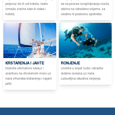
prijevoz do ili od hotela, često
se na proces iznajmljivanja vozila,
između zračne luke ili vlaka i
obično na određeno vrijeme, za
hotela.
osobnu ili poslovnu upotrebu.
KRSTARENJA I JAHTE
RONJENJE
Doživite ultimativni luksuz i
Uronite u svijet čuda i istražite
avanturu na otvorenom moru uz
dubine oceana uz naša
naša vrhunska krstarenja i najam
uzbudljiva iskustva ronjenja.
jahti.