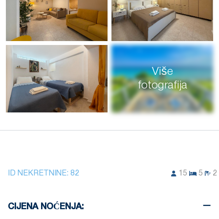
Više
fotografija
ID NEKRETNINE:
82
15
5
2
CIJENA NOĆENJA: