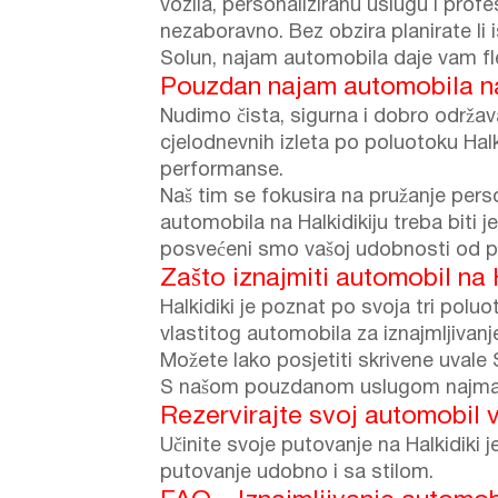
vozila, personaliziranu uslugu i pro
nezaboravno. Bez obzira planirate li ist
Solun, najam automobila daje vam fl
Pouzdan najam automobila na 
Nudimo čista, sigurna i dobro održav
cjelodnevnih izleta po poluotoku Halk
performanse.
Naš tim se fokusira na pružanje per
automobila na Halkidikiju treba biti
posvećeni smo vašoj udobnosti od p
Zašto iznajmiti automobil na 
Halkidiki je poznat po svoja tri polu
vlastitog automobila za iznajmljivan
Možete lako posjetiti skrivene uvale S
S našom pouzdanom uslugom najma au
Rezervirajte svoj automobil 
Učinite svoje putovanje na Halkidiki j
putovanje udobno i sa stilom.