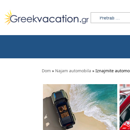
Preskoči na sadržaj
Tražiti:
Dom
»
Najam automobila
» Iznajmite automobi