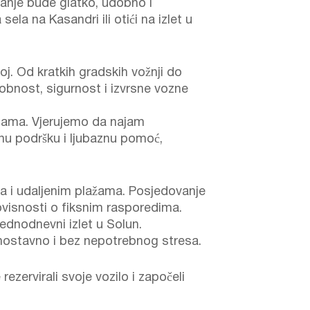
vanje bude glatko, udobno i
sela na Kasandri ili otići na izlet u
j. Od kratkih gradskih vožnji do
dobnost, sigurnost i izvrsne vozne
ebama. Vjerujemo da najam
lnu podršku i ljubaznu pomoć,
ima i udaljenim plažama. Posjedovanje
ovisnosti o fiksnim rasporedima.
 jednodnevni izlet u Solun.
ostavno i bez nepotrebnog stresa.
rezervirali svoje vozilo i započeli