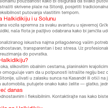
fesionalnu pouzdanost kako bi osigurala da svako puto
ražiti skrivene plaže na Sitoniji, posjetiti tradicionalna 
eksibilnost putovanja vlastitim tempom.
Halkidikiju i u Solunu
ana vozila spremna za svaku avanturu u sjevernoj Grčko
idiki, naša flota je pažljivo odabrana kako bi jamčila u
sonaliziranog iskustva najma prilagođenog vašim potr
 jednostavan, transparentan i bez stresa. Uz profesiona
reuzimanja do povratka.
Halkidikiju?
otoka, slikovitim obalnim cestama, planinskim krajolic
je omogućuje vam da u potpunosti istražite regiju bez 
itonije, uživati u zalasku sunca na Kasandri ili otići na
tomobila, putujete onako kako želite — glatko, jedn
već danas
ednostavnim i fleksibilnim. Kontaktirajte nas kako biste 