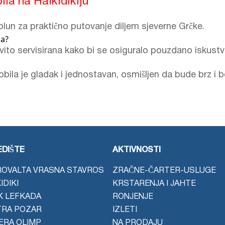
la na Halkidikiju
Solun za praktično putovanje diljem sjeverne Grčke.
na?
dovito servisirana kako bi se osiguralo pouzdano iskustv
la je gladak i jednostavan, osmišljen da bude brz i b
DIŠTE
AKTIVNOSTI
OVALTA VRASNA STAVROS
ZRAČNE-ČARTER-USLUGE
IDIKI
KRSTARENJA I JAHTE
K LEFKADA
RONJENJE
TRA POZAR
IZLETI
JERA OLIMP
NA PRODAJU