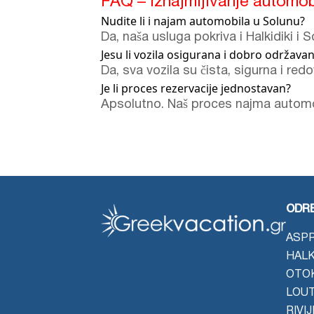
FAQ – Iznajmljivanje automobi
Nudite li i najam automobila u Solunu?
Da, naša usluga pokriva i Halkidiki i 
Jesu li vozila osigurana i dobro održava
Da, sva vozila su čista, sigurna i re
Je li proces rezervacije jednostavan?
Apsolutno. Naš proces najma automobi
ODRE
ASPR
HALK
OTO
LOU
RIVI