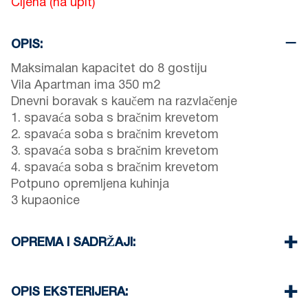
Cijena (na upit)
OPIS:
Maksimalan kapacitet do 8 gostiju
Vila Apartman ima 350 m2
Dnevni boravak s kaučem na razvlačenje
1. spavaća soba s bračnim krevetom
2. spavaća soba s bračnim krevetom
3. spavaća soba s bračnim krevetom
4. spavaća soba s bračnim krevetom
Potpuno opremljena kuhinja
3 kupaonice
OPREMA I SADRŽAJI:
Posteljina i ručnici
Klimatizacija
OPIS EKSTERIJERA:
Wi-Fi