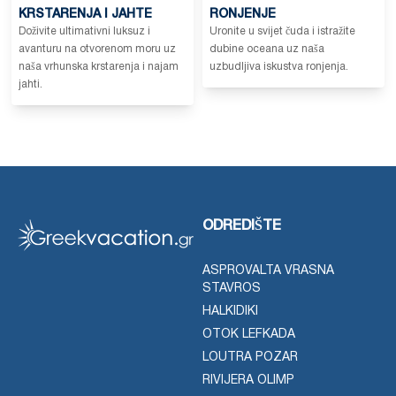
KRSTARENJA I JAHTE
RONJENJE
Doživite ultimativni luksuz i
Uronite u svijet čuda i istražite
avanturu na otvorenom moru uz
dubine oceana uz naša
naša vrhunska krstarenja i najam
uzbudljiva iskustva ronjenja.
jahti.
ODREDIŠTE
ASPROVALTA VRASNA
STAVROS
HALKIDIKI
OTOK LEFKADA
LOUTRA POZAR
RIVIJERA OLIMP