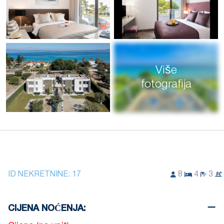
Više
fotografija
ID NEKRETNINE:
17
8
4
3
CIJENA NOĆENJA: