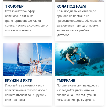
ТРАНСФЕР
КОЛА ПОД НАЕМ
Хотелският трансфер
Коли под наем се отнася до
обикновено включва
процеса на наемане на
транспортиране до или от
превозно средство, обикновено
хотела, често между летището
за временен период от време,
или влака и хотела.
за лична или служебна
употреба.
КРУИЗИ И ЯХТИ
ГМУРКАНЕ
Изживейте върховния лукс и
Потопете се в свят на чудеса и
приключение в открито море с
изследвайте дълбините на
нашите първокласни круизи и
океана с нашите вълнуващи
яхти под наем.
изживявания при гмуркане.