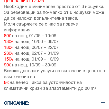
Ценова листа 2026
Необходим е минимален престой от 6 нощувки.
За резервации за по-малко от 6 нощувки може
да се наложи допълнителна такса.
Моля свържете се с нас за повече
информация.
80€
на нощ,
01/05
–
10/06
130€
на нощ,
10/06
–
06/07
180€
на нощ,
06/07
–
22/07
230€
на нощ,
22/07
–
01/09
150€
на нощ,
01/09
–
10/09
90€
на нощ,
10/09
–
30/09
Всички данъци и услуги са включени в цената с
изключение на
8€
на вечер Такса за устойчивост на
климатични кризи за апартаменти до 80 m²
ОПИСАНИЕ: