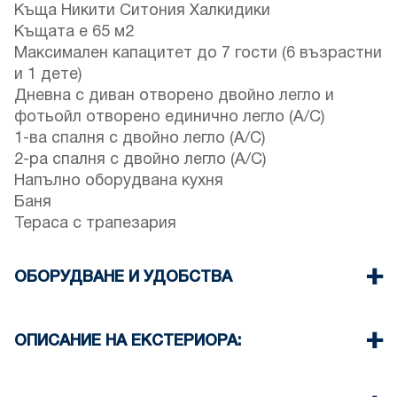
Къща Никити Ситония Халкидики
Къщата е 65 м2
Максимален капацитет до 7 гости (6 възрастни
и 1 дете)
Дневна с диван отворено двойно легло и
фотьойл отворено единично легло (A/C)
1-ва спалня с двойно легло (A/C)
2-ра спалня с двойно легло (A/C)
Напълно оборудвана кухня
Баня
Тераса с трапезария
ОБОРУДВАНЕ И УДОБСТВА
Спално бельо и кърпи
Три Климатика
ОПИСАНИЕ НА ЕКСТЕРИОРА:
Телевизор с плосък екран
Безжичен Wi-Fi
Тераса с мебели за хранене (с барбекю при
Пералня
поискване, ще се изисква допълнително