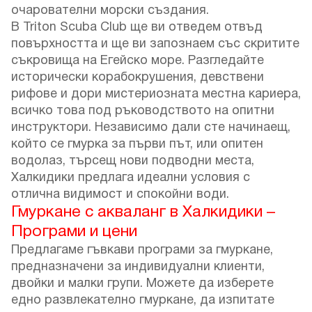
очарователни морски създания.
В Triton Scuba Club ще ви отведем отвъд
повърхността и ще ви запознаем със скритите
съкровища на Егейско море. Разгледайте
исторически корабокрушения, девствени
рифове и дори мистериозната местна кариера,
всичко това под ръководството на опитни
инструктори. Независимо дали сте начинаещ,
който се гмурка за първи път, или опитен
водолаз, търсещ нови подводни места,
Халкидики предлага идеални условия с
отлична видимост и спокойни води.
Гмуркане с акваланг в Халкидики –
Програми и цени
Предлагаме гъвкави програми за гмуркане,
предназначени за индивидуални клиенти,
двойки и малки групи. Можете да изберете
едно развлекателно гмуркане, да изпитате