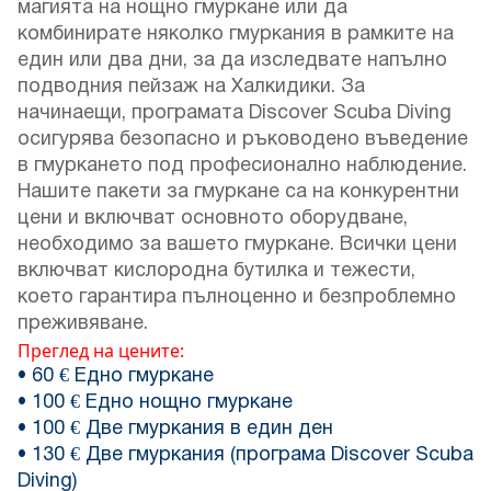
магията на нощно гмуркане или да
комбинирате няколко гмуркания в рамките на
един или два дни, за да изследвате напълно
подводния пейзаж на Халкидики. За
начинаещи, програмата Discover Scuba Diving
осигурява безопасно и ръководено въведение
в гмуркането под професионално наблюдение.
Нашите пакети за гмуркане са на конкурентни
цени и включват основното оборудване,
необходимо за вашето гмуркане. Всички цени
включват кислородна бутилка и тежести,
което гарантира пълноценно и безпроблемно
преживяване.
Преглед на цените:
• 60 € Едно гмуркане
• 100 € Едно нощно гмуркане
• 100 € Две гмуркания в един ден
• 130 € Две гмуркания (програма Discover Scuba
Diving)