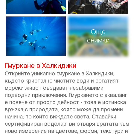
Още
снимки
Гмуркане в Халкидики
Открийте уникално гмуркане в Халкидики,
където кристално чистите води и богатият
морски живот създават незабравими
подводни приключения. Гмуркането с акваланг
е повече от просто дейност - това е истинска
връзка с природата, която може да промени
начина, по който виждате света. Ставайки
сертифициран водолаз, ви отваря вратата към
ново измерение на цветове, форми, текстури и