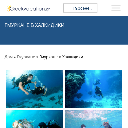
Премини към съдържанието
Търсене за:
ГМУРКАНЕ В ХАЛКИДИКИ
Дом
»
Гмуркане
» Гмуркане в Халкидики