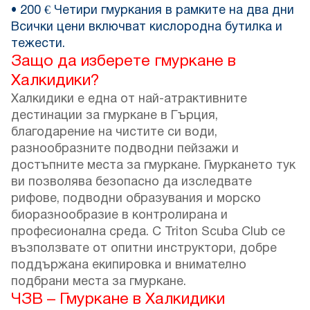
• 200 € Четири гмуркания в рамките на два дни
Всички цени включват кислородна бутилка и
тежести.
Защо да изберете гмуркане в
Халкидики?
Халкидики е една от най-атрактивните
дестинации за гмуркане в Гърция,
благодарение на чистите си води,
разнообразните подводни пейзажи и
достъпните места за гмуркане. Гмуркането тук
ви позволява безопасно да изследвате
рифове, подводни образувания и морско
биоразнообразие в контролирана и
професионална среда. С Triton Scuba Club се
възползвате от опитни инструктори, добре
поддържана екипировка и внимателно
подбрани места за гмуркане.
ЧЗВ – Гмуркане в Халкидики