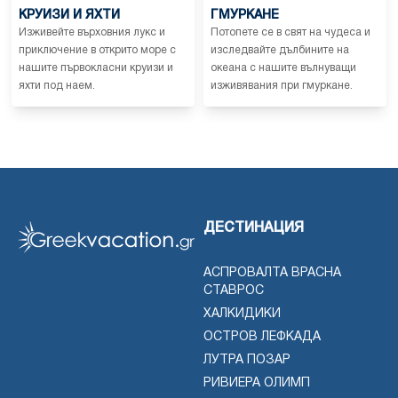
КРУИЗИ И ЯХТИ
ГМУРКАНЕ
Изживейте върховния лукс и
Потопете се в свят на чудеса и
приключение в открито море с
изследвайте дълбините на
нашите първокласни круизи и
океана с нашите вълнуващи
яхти под наем.
изживявания при гмуркане.
ДЕСТИНАЦИЯ
АСПРОВАЛТА ВРАСНА
СТАВРОС
ХАЛКИДИКИ
ОСТРОВ ЛЕФКАДА
ЛУТРА ПОЗАР
РИВИЕРА ОЛИМП