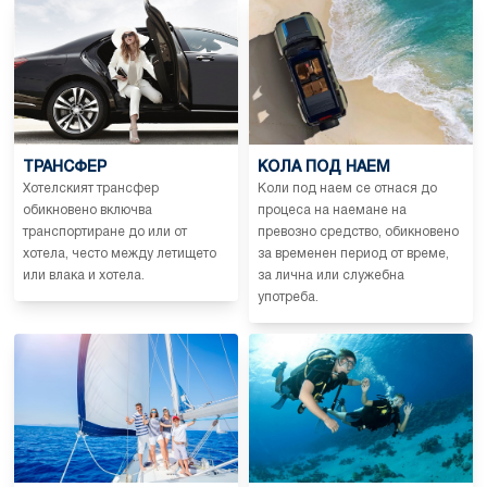
ТРАНСФЕР
КОЛА ПОД НАЕМ
Хотелският трансфер
Коли под наем се отнася до
обикновено включва
процеса на наемане на
транспортиране до или от
превозно средство, обикновено
хотела, често между летището
за временен период от време,
или влака и хотела.
за лична или служебна
употреба.