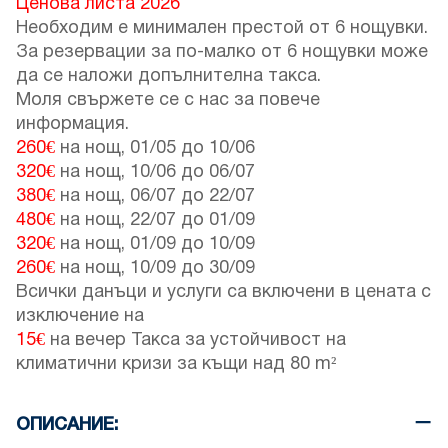
Ценова листа 2026
Необходим е минимален престой от 6 нощувки.
За резервации за по-малко от 6 нощувки може
да се наложи допълнителна такса.
Моля свържете се с нас за повече
информация.
260€
на нощ,
01/05
до
10/06
320€
на нощ,
10/06
до
06/07
380€
на нощ,
06/07
до
22/07
480€
на нощ,
22/07
до
01/09
320€
на нощ,
01/09
до
10/09
260€
на нощ,
10/09
до
30/09
Всички данъци и услуги са включени в цената с
изключение на
15€
на вечер Такса за устойчивост на
климатични кризи за къщи над 80 m²
ОПИСАНИЕ: