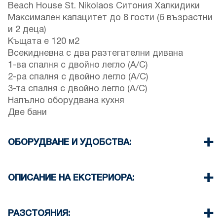
Beach House St. Nikolaos Ситония Халкидики
Максимален капацитет до 8 гости (6 възрастни
и 2 деца)
Къщата е 120 м2
Всекидневна с два разтегателни дивана
1-ва спалня с двойно легло (A/C)
2-ра спалня с двойно легло (A/C)
3-та спалня с двойно легло (A/C)
Напълно оборудвана кухня
Две бани
ОБОРУДВАНЕ И УДОБСТВА:
Спално бельо и кърпи
Три Климатика
ОПИСАНИЕ НА ЕКСТЕРИОРА:
Телевизор с плосък екран
Безжичен Wi-Fi
Частна градина с барбекю (при поискване)
Пералня
Осигурени паркоместа за гостите на къщата
РАЗСТОЯНИЯ:
Почистване веднъж при напускане