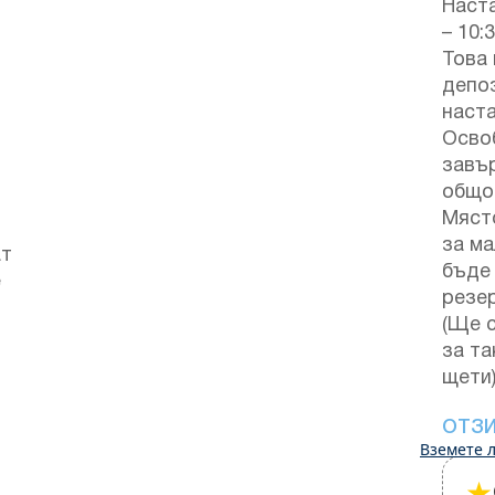
Наста
– 10:
Това 
депоз
наст
Осво
завъ
общо
Мяст
за м
ат
бъде
е
резе
(Ще 
за та
щети
ОТЗ
Вземете л
★