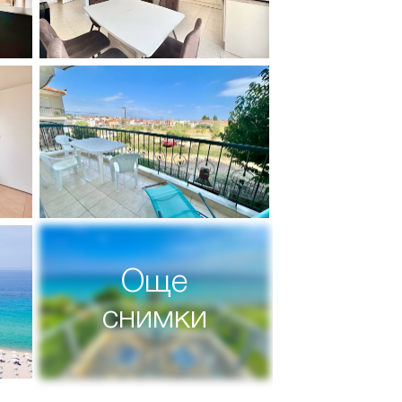
Още
снимки