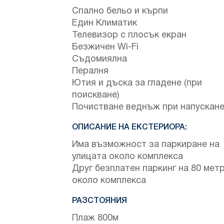
Спално бельо и кърпи
Един Климатик
Телевизор с плосък екран
Безжичен Wi-Fi
Съдомиялна
Пералня
Ютия и дъска за гладене (при
поискване)
Почистване веднъж при напускан
ОПИСАНИЕ НА ЕКСТЕРИОРА:
Има възможност за паркиране на
улицата около комплекса
Друг безплатен паркинг на 80 мет
около комплекса
РАЗСТОЯНИЯ
Плаж 800м