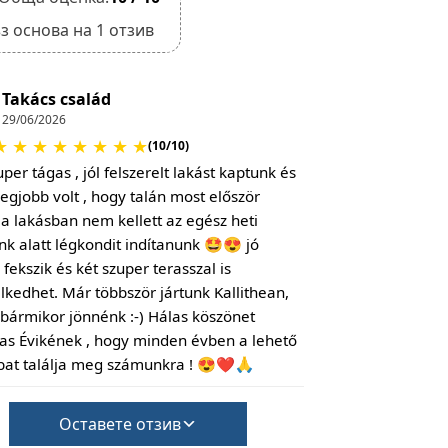
з основа на 1 отзив
Takács család
29/06/2026
★
★
★
★
★
★
★
★
(10/10)
per tágas , jól felszerelt lakást kaptunk és
legjobb volt , hogy talán most először
a lakásban nem kellett az egész heti
ünk alatt légkondit indítanunk 🤩😍 jó
fekszik és két szuper terasszal is
lkedhet. Már többször jártunk Kallithean,
 bármikor jönnénk :-) Hálas köszönet
s Évikének , hogy minden évben a lehető
bat találja meg számunkra ! 😍❤️🙏
Оставете отзив