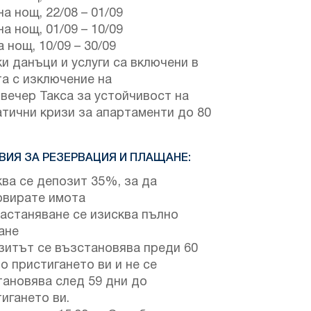
на нощ,
22/08
–
01/09
на нощ,
01/09
–
10/09
а нощ,
10/09
–
30/09
и данъци и услуги са включени в
а с изключение на
вечер Такса за устойчивост на
тични кризи за апартаменти до 80
ВИЯ ЗА РЕЗЕРВАЦИЯ И ПЛАЩАНЕ:
ва се депозит 35%, за да
рвирате имота
астаняване се изисква пълно
ане
зитът се възстановява преди 60
о пристигането ви и не се
тановява след 59 дни до
игането ви.