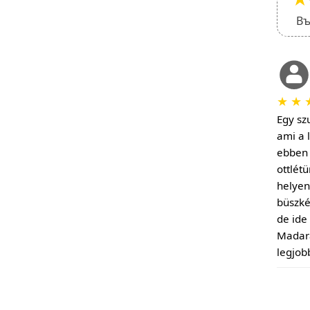
Въ
★
★
Egy szu
ami a 
ebben 
ottlét
helyen 
büszké
de ide
Madara
legjob