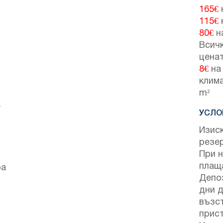
165€
115€
80€
н
Всичк
ценат
8€
на 
клима
m²
е
УСЛО
Изиск
резе
При н
плащ
ра
Депо
дни д
възс
прист