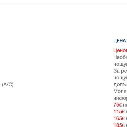
ЦЕНА 
Цено
Необ
нощу
За ре
нощу
 (A/C)
допъ
Моля 
инфо
75€
н
115€
165€
185€