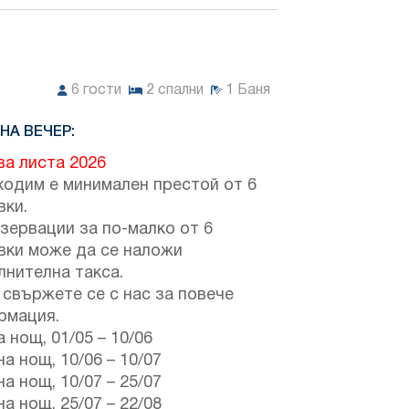
6
гости
2
спални
1
Баня
НА ВЕЧЕР:
ва листа 2026
ходим е минимален престой от 6
вки.
зервации за по-малко от 6
вки може да се наложи
лнителна такса.
свържете се с нас за повече
рмация.
а нощ,
01/05
–
10/06
на нощ,
10/06
–
10/07
на нощ,
10/07
–
25/07
на нощ,
25/07
–
22/08