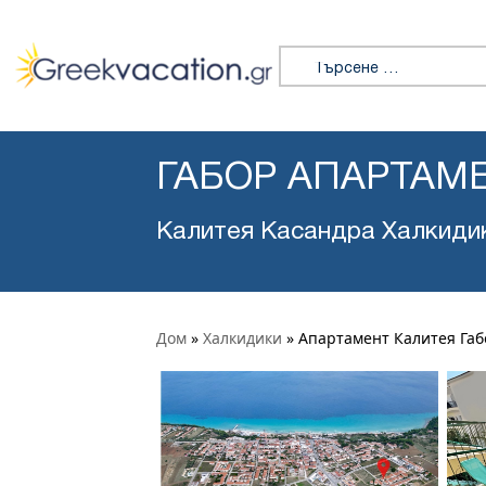
Търсене за:
ГАБОР АПАРТАМ
Калитея Касандра Халкиди
Дом
»
Халкидики
»
Апартамент Калитея Габ