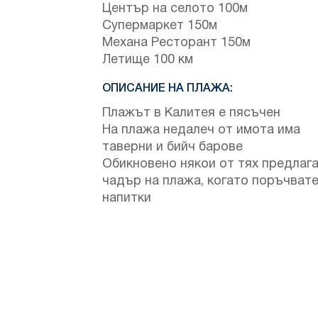
Център на селото 100м
Супермаркет 150м
Механа Ресторант 150м
Летище 100 км
ОПИСАНИЕ НА ПЛАЖА:
Плажът в Калитея е пясъчен
На плажа недалеч от имота има
таверни и бийч барове
Обикновено някои от тях предлаг
чадър на плажа, когато поръчват
напитки