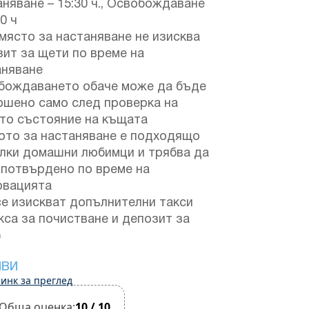
няване – 15:30 ч., Освобождаване
30 ч
място за настаняване не изисква
ит за щети по време на
аняване
бождаването обаче може да бъде
ршено само след проверка на
то състояние на къщата
ото за настаняване е подходящо
алки домашни любимци и трябва да
 потвърдено по време на
рвацията
се изискват допълнителни такси
кса за почистване и депозит за
)
ИВИ
инк за преглед
Обща оценка:
10 / 10