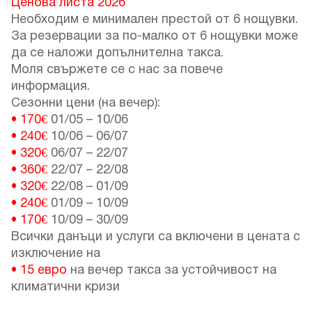
Ценова листа 2026
Необходим е минимален престой от 6 нощувки.
За резервации за по-малко от 6 нощувки може
да се наложи допълнителна такса.
Моля свържете се с нас за повече
информация.
Сезонни цени (на вечер):
• 170€
01/05
–
10/06
• 240€
10/06
–
06/07
• 320€
06/07
–
22/07
• 360€
22/07
–
22/08
• 320€
22/08
–
01/09
• 240€
01/09
–
10/09
• 170€
10/09
–
30/09
Всички данъци и услуги са включени в цената с
изключение на
• 15 евро
на вечер такса за устойчивост на
климатични кризи