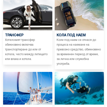
ТРАНСФЕР
КОЛА ПОД НАЕМ
Хотелският трансфер
Коли под наем се отнася до
обикновено включва
процеса на наемане на
транспортиране до или от
превозно средство, обикновено
хотела, често между летището
за временен период от време,
или влака и хотела.
за лична или служебна
употреба.