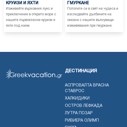
КРУИЗИ И ЯХТИ
ГМУРКАНЕ
Изживейте върховния лукс и
Потопете се в свят на чудеса и
приключение в открито море с
изследвайте дълбините на
нашите първокласни круизи и
океана с нашите вълнуващи
яхти под наем.
изживявания при гмуркане.
ДЕСТИНАЦИЯ
АСПРОВАЛТА ВРАСНА
СТАВРОС
ХАЛКИДИКИ
ОСТРОВ ЛЕФКАДА
ЛУТРА ПОЗАР
РИВИЕРА ОЛИМП