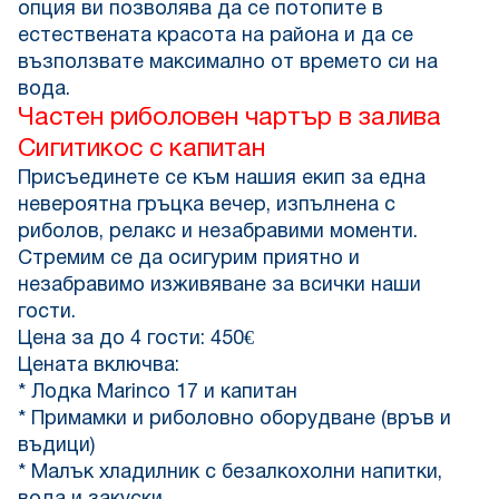
опция ви позволява да се потопите в
естествената красота на района и да се
възползвате максимално от времето си на
вода.
Частен риболовен чартър в залива
Сигитикос с капитан
Присъединете се към нашия екип за една
невероятна гръцка вечер, изпълнена с
риболов, релакс и незабравими моменти.
Стремим се да осигурим приятно и
незабравимо изживяване за всички наши
гости.
Цена за до 4 гости: 450€
Цената включва:
* Лодка Marinco 17 и капитан
* Примамки и риболовно оборудване (връв и
въдици)
* Малък хладилник с безалкохолни напитки,