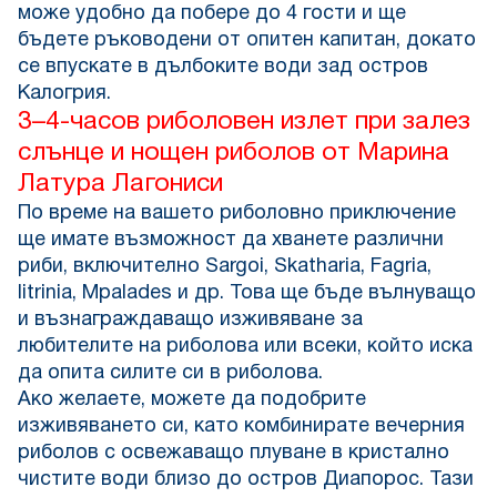
може удобно да побере до 4 гости и ще
бъдете ръководени от опитен капитан, докато
се впускате в дълбоките води зад остров
Калогрия.
3–4-часов риболовен излет при залез
слънце и нощен риболов от Марина
Латура Лагониси
По време на вашето риболовно приключение
ще имате възможност да хванете различни
риби, включително Sargoi, Skatharia, Fagria,
litrinia, Mpalades и др. Това ще бъде вълнуващо
и възнаграждаващо изживяване за
любителите на риболова или всеки, който иска
да опита силите си в риболова.
Ако желаете, можете да подобрите
изживяването си, като комбинирате вечерния
риболов с освежаващо плуване в кристално
чистите води близо до остров Диапорос. Тази