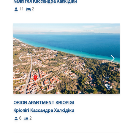
Каллітея Кассандра Халкідіки
11
2
ORION APARTMENT KRIOPIGI
Кріопігі Кассандра Халкідіки
6
2