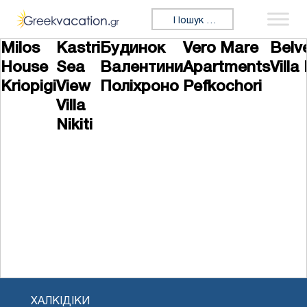
Перейти до змісту
Пошук:
Milos
Kastri
Будинок
Vero Mare
Belv
House
Sea
Валентини
Apartments
Villa 
Kriopigi
View
Поліхроно
Pefkochori
Villa
Nikiti
ХАЛКІДІКИ