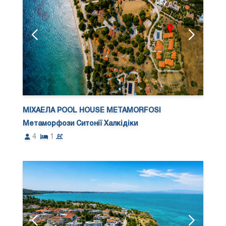
МІХАЕЛА POOL HOUSE METAMORFOSI
Метаморфози Ситонії Халкідіки
4
1