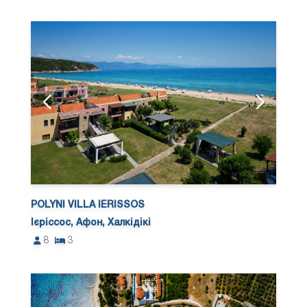
POLYNI VILLA IERISSOS
Ієріссос, Афон, Халкідікі
8
3