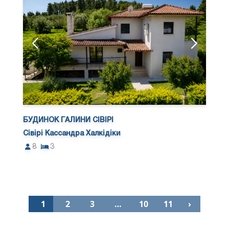
БУДИНОК ГАЛИНИ СІВІРІ
Сівірі Кассандра Халкідіки
8
3
1
2
3
…
10
11
›