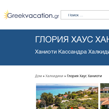
Искать:
ГЛОРИЯ ХАУС Х
Ханиоти Кассандра Халкид
Дом
»
Халкидики
»
Глория Хаус Ханиоти