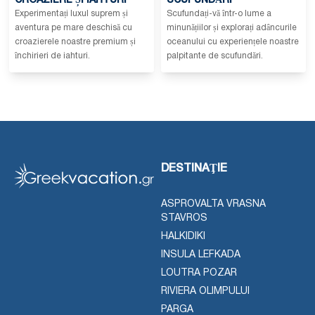
CROAZIERE ȘI IAHTURI
SCUFUNDĂRI
Experimentați luxul suprem și
Scufundați-vă într-o lume a
aventura pe mare deschisă cu
minunățiilor și explorați adâncurile
croazierele noastre premium și
oceanului cu experiențele noastre
închirieri de iahturi.
palpitante de scufundări.
DESTINAŢIE
ASPROVALTA VRASNA
STAVROS
HALKIDIKI
INSULA LEFKADA
LOUTRA POZAR
RIVIERA OLIMPULUI
PARGA