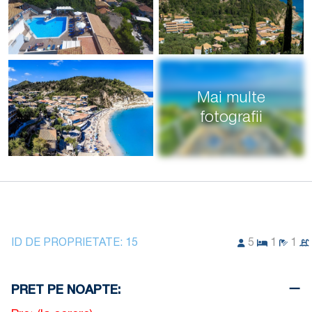
Mai multe
fotografii
ID DE PROPRIETATE:
15
5
1
1
PRET PE NOAPTE: