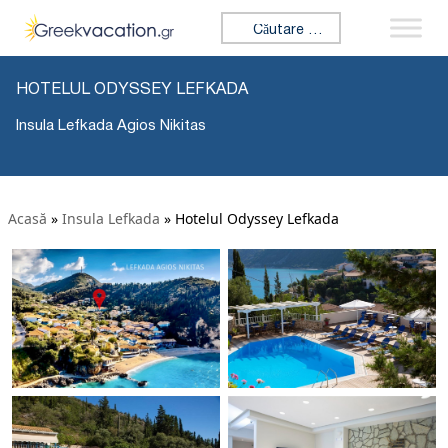
Caută:
HOTELUL ODYSSEY LEFKADA
Insula Lefkada Agios Nikitas
Acasă
»
Insula Lefkada
»
Hotelul Odyssey Lefkada